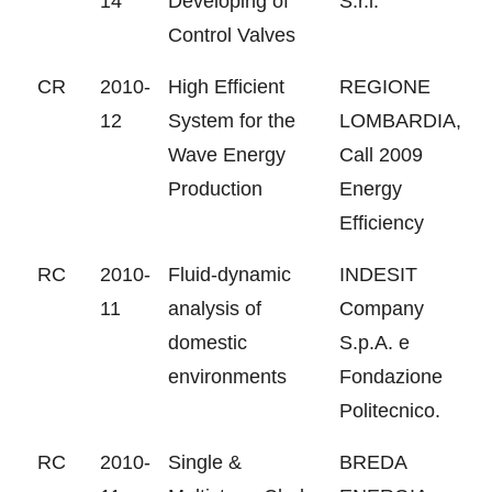
14
Developing of
S.r.l.
Control Valves
CR
2010-
High Efficient
REGIONE
12
System for the
LOMBARDIA,
Wave Energy
Call 2009
Production
Energy
Efficiency
RC
2010-
Fluid-dynamic
INDESIT
11
analysis of
Company
domestic
S.p.A. e
environments
Fondazione
Politecnico.
RC
2010-
Single &
BREDA