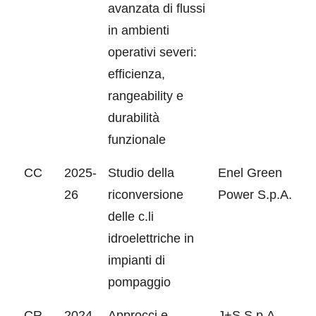
avanzata di flussi
in ambienti
operativi severi:
efficienza,
rangeability e
durabilità
funzionale
CC
2025-
Studio della
Enel Green
26
riconversione
Power S.p.A.
delle c.li
idroelettriche in
impianti di
pompaggio
CR
2024-
Approcci e
J+S S.p.A.